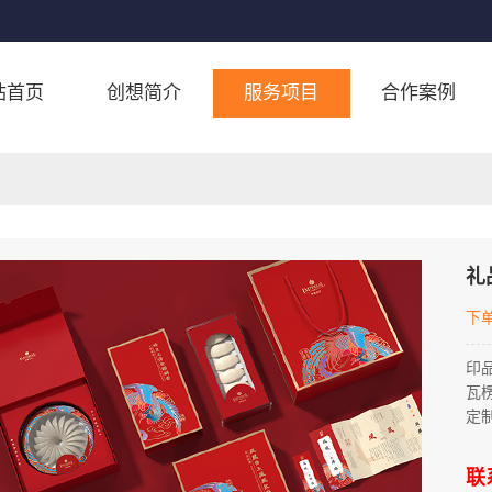
站首页
创想简介
服务项目
合作案例
礼
下
印
瓦
定
联系