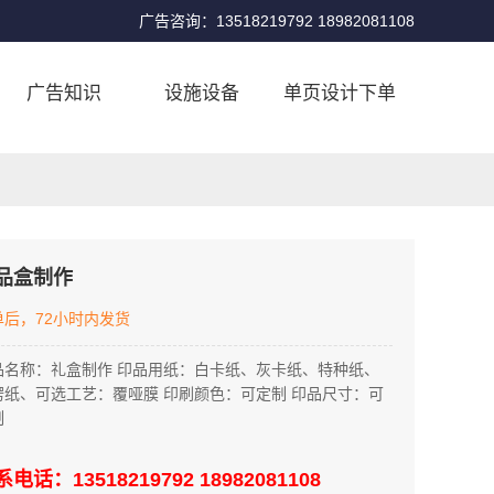
广告咨询：13518219792 18982081108
广告知识
设施设备
单页设计下单
品盒制作
单后，72小时内发货
品名称：礼盒制作 印品用纸：白卡纸、灰卡纸、特种纸、
楞纸、可选工艺：覆哑膜 印刷颜色：可定制 印品尺寸：可
制
电话：13518219792 18982081108