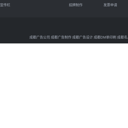
宣传栏
招牌制作
发票申请
成都广告公司 成都广告制作 成都广告设计 成都DM单印刷 成都