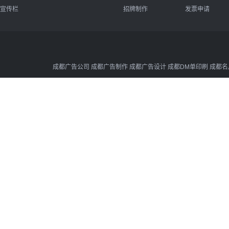
宣传栏
招牌制作
发票申请
成都广告公司 成都广告制作 成都广告设计 成都DM单印刷 成都