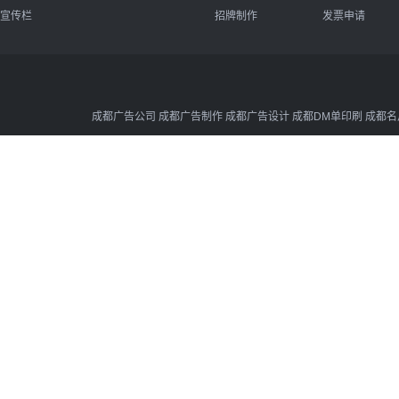
宣传栏
招牌制作
发票申请
成都广告公司 成都广告制作 成都广告设计 成都DM单印刷 成都