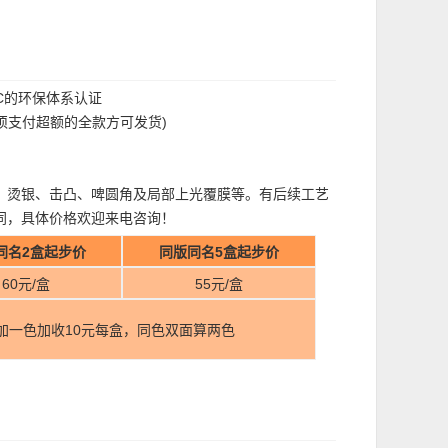
FC的环保体系认证
过须支付超额的全款方可发货)
、烫银、击凸、啤圆角及局部上光覆膜等。有后续工艺
同，具体价格欢迎来电咨询！
同名2盒起步价
同版同名5盒起步价
60元/盒
55元/盒
加一色加收10元每盒，同色双面算两色