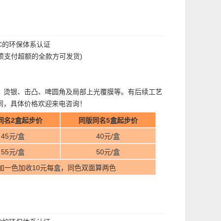
FC的环保体系认证
过须支付超额的全款方可发货)
、烫银、击凸、啤圆角及局部上光覆膜等。有后续工艺
同，具体价格欢迎来电咨询！
同名2盒起步价
同版同名5盒起步价
45元/盒
40元/盒
55元/盒
50元/盒
加一色加收10元每盒，同色双面算两色