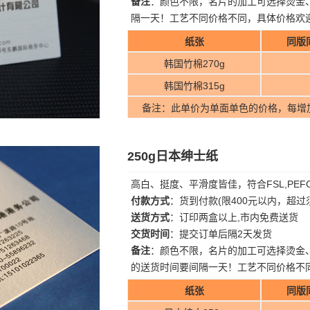
备注
：颜色不限，名片的加工可选择烫金
隔一天！工艺不同价格不同，具体价格欢
纸张
同版
韩国竹棉270g
韩国竹棉315g
备注：此单价为单面单色的价格，每增
250g日本绅士纸
高白、挺度、平滑度皆佳，符合FSL,PE
付款方式
：货到付款(限400元以内，超
送货方式
：订印两盒以上,市内免费送货
交货时间
：提交订单后隔2天发货
备注
：颜色不限，名片的加工可选择烫金
的送货时间要间隔一天！工艺不同价格不
纸张
同版