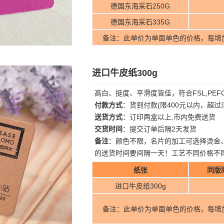
德国东海采石250G
德国东海采石335G
备注：此单价为单面单色的价格，每增
进口牛皮纸300g
高白、挺度、平滑度皆佳，符合FSL,PE
付款方式
：货到付款(限400元以内，超
送货方式
：订印两盒以上,市内免费送货
交货时间
：提交订单后隔2天发货
备注
：颜色不限，名片的加工可选择烫金
的送货时间要间隔一天！工艺不同价格不
纸张
同版
进口牛皮纸300g
备注：此单价为单面单色的价格，每增