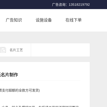
广告咨询：13518219792
广告知识
设施设备
在线下单
名片工艺
白纸名片制作
！
过须支付超额的全款方可发货)