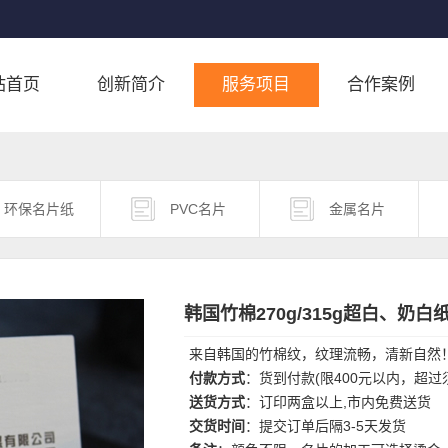
站首页
创新简介
服务项目
合作案例
环保名片纸
PVC名片
金属名片
韩国竹棉270g/315g超白、奶
来自韩国的竹棉纹，纹理流畅，清新自然
付款方式
：货到付款(限400元以内，超
送货方式
：订印两盒以上,市内免费送货
交货时间
：提交订单后隔3-5天发货