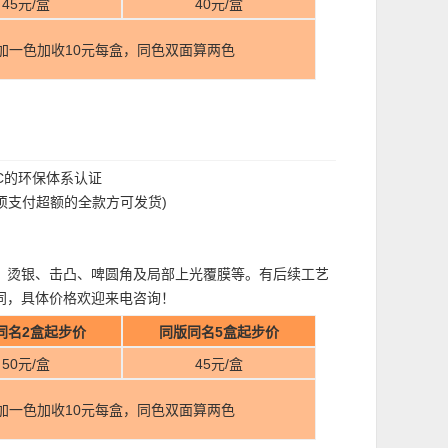
45元/盒
40元/盒
加一色加收10元每盒，同色双面算两色
FC的环保体系认证
过须支付超额的全款方可发货)
、烫银、击凸、啤圆角及局部上光覆膜等。有后续工艺
同，具体价格欢迎来电咨询！
同名2盒起步价
同版同名5盒起步价
50元/盒
45元/盒
加一色加收10元每盒，同色双面算两色