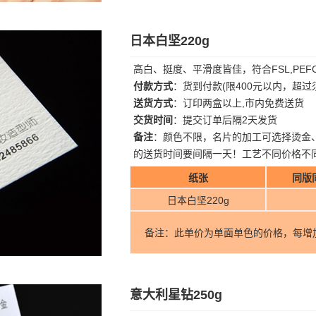
日本白坚220g
高白、挺度、平滑度皆佳，符合FSL,PE
付款方式
：货到付款(限400元以内，超
送货方式
：订印两盒以上,市内免费送货
交货时间
：提交订单后隔2天发货
备注
：颜色不限，名片的加工可选择烫金
的送货时间要间隔一天！工艺不同价格不
纸张
同版
日本白坚220g
备注：此单价为单面单色的价格，每增
意大利星钻250g