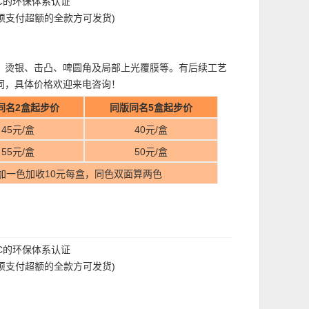
FC的环保体系认证
过须支付超额的全款方可发货)
、烫银、击凸、啤圆角及局部上光覆膜等。有后续工艺
同，具体价格欢迎来电咨询！
同名2盒起步价
同版同名5盒起步价
45元/盒
40元/盒
55元/盒
50元/盒
加一色加收10元每盒，同色双面算两色
FC的环保体系认证
过须支付超额的全款方可发货)