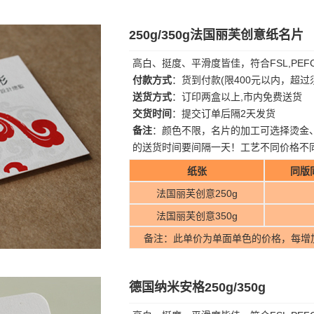
250g/350g法国丽芙创意纸名片
高白、挺度、平滑度皆佳，符合FSL,PE
付款方式
：货到付款(限400元以内，超
送货方式
：订印两盒以上,市内免费送货
交货时间
：提交订单后隔2天发货
备注
：颜色不限，名片的加工可选择烫金
的送货时间要间隔一天！工艺不同价格不
纸张
同版
法国丽芙创意250g
法国丽芙创意350g
备注：此单价为单面单色的价格，每增
德国纳米安格250g/350g