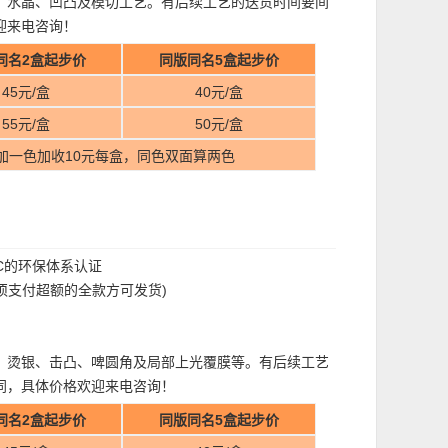
、水晶、凹凸及模切工艺。有后续工艺的送货时间要间
迎来电咨询！
同名2盒起步价
同版同名5盒起步价
45元/盒
40元/盒
55元/盒
50元/盒
加一色加收10元每盒，同色双面算两色
FC的环保体系认证
过须支付超额的全款方可发货)
、烫银、击凸、啤圆角及局部上光覆膜等。有后续工艺
同，具体价格欢迎来电咨询！
同名2盒起步价
同版同名5盒起步价