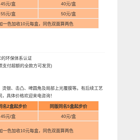
45元/盒
40元/盒
55元/盒
50元/盒
加一色加收10元每盒，同色双面算两色
FC的环保体系认证
过须支付超额的全款方可发货)
、烫银、击凸、啤圆角及局部上光覆膜等。有后续工艺
同，具体价格欢迎来电咨询！
同名2盒起步价
同版同名5盒起步价
45元/盒
40元/盒
加一色加收10元每盒，同色双面算两色