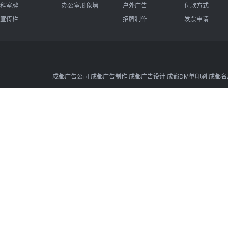
科室牌
办公室形象墙
户外广告
付款方式
宣传栏
招牌制作
发票申请
成都广告公司 成都广告制作 成都广告设计 成都DM单印刷 成都