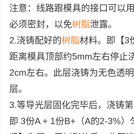
注意：线路跟模具的接口可以
必须密封，以免
树脂
泄露。
2.浇铸配好的
树脂
材料。即【3份
距离模具顶部约5mm左右停止
2cm左右。此层浇铸为无色透
层。
3.等导光层固化完毕后，浇铸第
即 3份A + 1份B+（A的2-3%