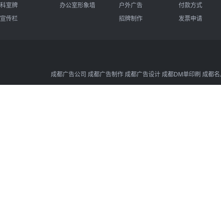
科室牌
办公室形象墙
户外广告
付款方式
宣传栏
招牌制作
发票申请
成都广告公司 成都广告制作 成都广告设计 成都DM单印刷 成都