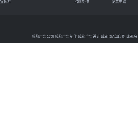
宣传栏
招牌制作
发票申请
成都广告公司 成都广告制作 成都广告设计 成都DM单印刷 成都